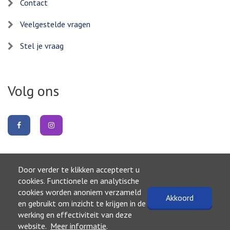
Contact
Veelgestelde vragen
Stel je vraag
Volg ons
Volg
Volg
ons
ons
op
op
Facebook
Instagram
Door verder te klikken accepteert u
Naar boven
cookies. Functionele en analytische
cookies worden anoniem verzameld
Akkoord
©2026, Gemeente Raalte
en gebruikt om inzicht te krijgen in de
Privacyverklaring
werking en effectiviteit van deze
Toegankelijkheidsverklaring
website.
Meer informatie
.