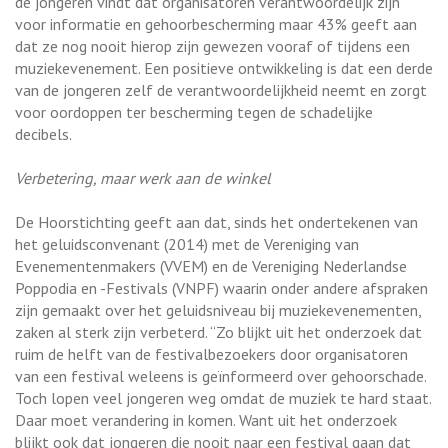
de jongeren vindt dat organisatoren verantwoordelijk zijn
voor informatie en gehoorbescherming maar 43% geeft aan
dat ze nog nooit hierop zijn gewezen vooraf of tijdens een
muziekevenement. Een positieve ontwikkeling is dat een derde
van de jongeren zelf de verantwoordelijkheid neemt en zorgt
voor oordoppen ter bescherming tegen de schadelijke
decibels.
Verbetering, maar werk aan de winkel
De Hoorstichting geeft aan dat, sinds het ondertekenen van
het geluidsconvenant (2014) met de Vereniging van
Evenementenmakers (VVEM) en de Vereniging Nederlandse
Poppodia en -Festivals (VNPF) waarin onder andere afspraken
zijn gemaakt over het geluidsniveau bij muziekevenementen,
zaken al sterk zijn verbeterd. “Zo blijkt uit het onderzoek dat
ruim de helft van de festivalbezoekers door organisatoren
van een festival weleens is geïnformeerd over gehoorschade.
Toch lopen veel jongeren weg omdat de muziek te hard staat.
Daar moet verandering in komen. Want uit het onderzoek
blijkt ook dat jongeren die nooit naar een festival gaan dat