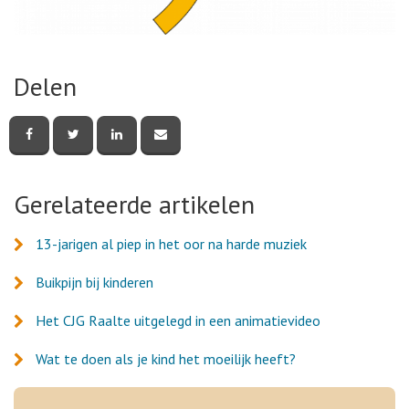
Delen
Deel
Deel
Deel
Deel
deze
deze
deze
deze
pagina
pagina
pagina
pagina
via
via
via
via
Facebook
Twitter
LinkedIn
e-
Gerelateerde artikelen
mail
13-jarigen al piep in het oor na harde muziek
Buikpijn bij kinderen
Het CJG Raalte uitgelegd in een animatievideo
Wat te doen als je kind het moeilijk heeft?