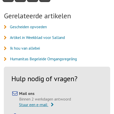
pagina
pagina
pagina
pagina
via
via
via
via
Facebook
Twitter
LinkedIn
e-
Gerelateerde artikelen
mail
Gescheiden opvoeden
Artikel in Weekblad voor Salland
Ik hou van allebei
Humanitas Begeleide Omgangsregeling
Hulp nodig of vragen?
Mail ons
Binnen 2 werkdagen antwoord
Stuur een e-mail