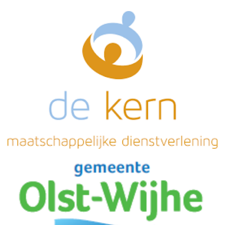
. 
. 
. 