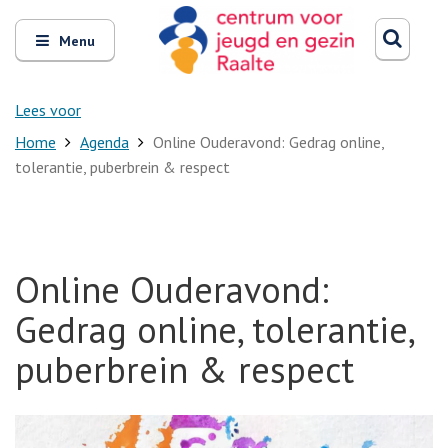
Zoeken
Open
Zoeke
Menu
en
sluit
het
Lees voor
Home
Agenda
Online Ouderavond: Gedrag online,
tolerantie, puberbrein & respect
Online Ouderavond:
Gedrag online, tolerantie,
puberbrein & respect