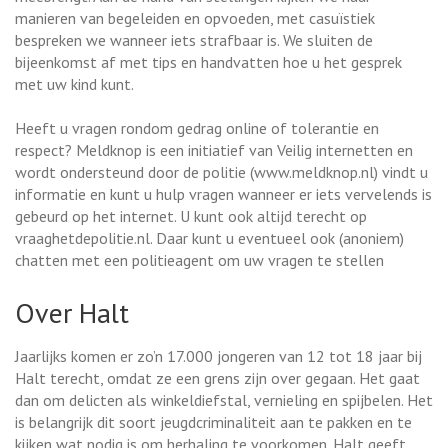
manieren van begeleiden en opvoeden, met casuïstiek
bespreken we wanneer iets strafbaar is. We sluiten de
bijeenkomst af met tips en handvatten hoe u het gesprek
met uw kind kunt.
Heeft u vragen rondom gedrag online of tolerantie en
respect? Meldknop is een initiatief van Veilig internetten en
wordt ondersteund door de politie (www.meldknop.nl) vindt u
informatie en kunt u hulp vragen wanneer er iets vervelends is
gebeurd op het internet. U kunt ook altijd terecht op
vraaghetdepolitie.nl. Daar kunt u eventueel ook (anoniem)
chatten met een politieagent om uw vragen te stellen
Over Halt
Jaarlijks komen er zo’n 17.000 jongeren van 12 tot 18 jaar bij
Halt terecht, omdat ze een grens zijn over gegaan. Het gaat
dan om delicten als winkeldiefstal, vernieling en spijbelen. Het
is belangrijk dit soort jeugdcriminaliteit aan te pakken en te
kijken wat nodig is om herhaling te voorkomen. Halt geeft