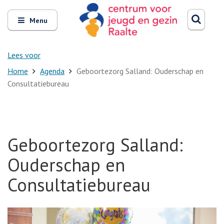
Zoeken
Open
Zoeke
Menu
en
sluit
het
Lees voor
Home
Agenda
Geboortezorg Salland: Ouderschap en
Consultatiebureau
Geboortezorg Salland:
Ouderschap en
Consultatiebureau