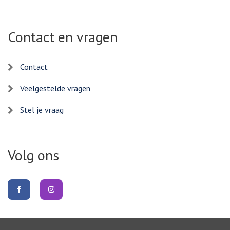
Contact en vragen
Contact
Veelgestelde vragen
Stel je vraag
Volg ons
Volg
Volg
ons
ons
op
op
Facebook
Instagram